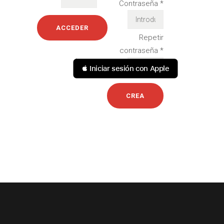
Contraseña
*
Repetir
contraseña
*
 Iniciar sesión con Apple