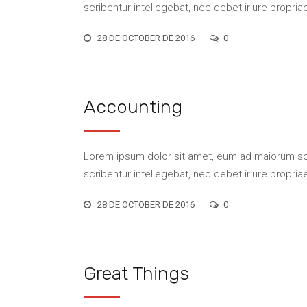
scribentur intellegebat, nec debet iriure propriae 
28 DE OCTOBER DE 2016
0
Accounting
Lorem ipsum dolor sit amet, eum ad maiorum scri
scribentur intellegebat, nec debet iriure propriae 
28 DE OCTOBER DE 2016
0
Great Things