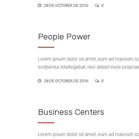
28 DE OCTOBER DE 2016
0
People Power
Lorem ipsum dolor sit amet, eum ad maiorum scri
scribentur intellegebat, nec debet iriure propriae 
28 DE OCTOBER DE 2016
0
Business Centers
Lorem ipsum dolor sit amet, eum ad maiorum scri