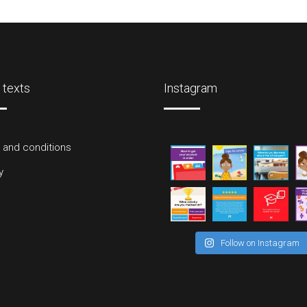
 texts
Instagram
 and conditions
y
Follow on Instagram